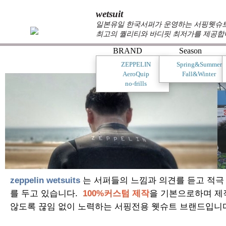
wetsuit
일본유일 한국서퍼가 운영하는 서핑웻슈트 
최고의 퀄리티와 바디핏 최저가를 제공합
BRAND
Season
ZEPPELIN
Spring&Summer
AeroQuip
Fall&Winter
no-frills
zeppelin wetsuits
는 서퍼들의 느낌과 의견를 듣고 적극
를 두고 있습니다.
100%커스텀 제작
을 기본으로하며 제
않도록 끊임 없이 노력하는 서핑전용 웻슈트 브랜드입니