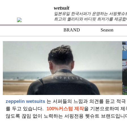
wetsuit
일본유일 한국서퍼가 운영하는 서핑웻슈트 
최고의 퀄리티와 바디핏 최저가를 제공합
BRAND
Season
zeppelin wetsuits
는 서퍼들의 느낌과 의견를 듣고 적극
를 두고 있습니다.
100%커스텀 제작
을 기본으로하며 제
않도록 끊임 없이 노력하는 서핑전용 웻슈트 브랜드입니