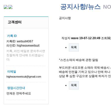
공지사항/뉴스
NO
공지사항
고객센터
스킨소재의 배송에 관한 
카톡 ID
작성자
wave
19-07-12 20:49
조회
32
카톡ID: wetsuit4067
라인ID: highwavewetsuit
목록
카톡, 라인 메일로 문의주시면
친절하게 안내해 드리겠습니
다.
*스킨소재의 배송에 관한 알림
부드러운 네오프렌 소재라 국제 배송시 
이메일
배송에 만전을 기하고 있으나 만에 하나 
상담 후 심한 구김으로 상품에 하자가 
highwavewetsuit@gmail.com
목록
영업시간안내
언제든 연락주세요