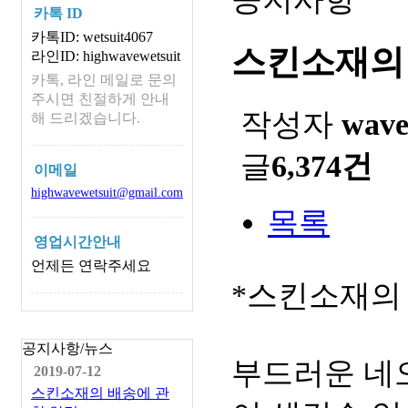
카톡 ID
카톡ID: wetsuit4067
스킨소재의
라인ID: highwavewetsuit
카톡, 라인 메일로 문의
주시면 친절하게 안내
작성자
wav
해 드리겠습니다.
글
6,374건
이메일
highwavewetsuit@gmail.com
목록
영업시간안내
언제든 연락주세요
*스킨소재의
공지사항/뉴스
부드러운 네
2019-07-12
스킨소재의 배송에 관