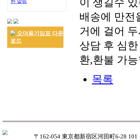
이 생길수 있
한 알림
배송에 만전을
거에 걸어 두
오더용기입표 다운
로드
상담 후 심한
환,환불 가능
목록
〒162-054 東京都新宿区河田町6-28 101