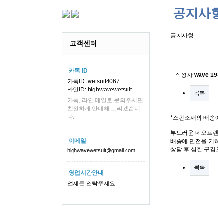
공지사
공지사항
고객센터
스킨소재의
카톡 ID
작성자
wave
19
카톡ID: wetsuit4067
라인ID: highwavewetsuit
목록
카톡, 라인 메일로 문의주시면
친절하게 안내해 드리겠습니
다.
*스킨소재의 배송
부드러운 네오프렌
이메일
배송에 만전을 기하
상담 후 심한 구김
highwavewetsuit@gmail.com
목록
영업시간안내
언제든 연락주세요