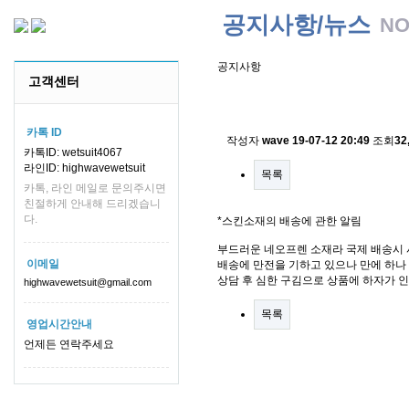
공지사항/뉴스
NO
공지사항
고객센터
스킨소재의 배송에 관한 
카톡 ID
작성자
wave
19-07-12 20:49
조회
32
카톡ID: wetsuit4067
라인ID: highwavewetsuit
목록
카톡, 라인 메일로 문의주시면
친절하게 안내해 드리겠습니
다.
*스킨소재의 배송에 관한 알림
부드러운 네오프렌 소재라 국제 배송시 
이메일
배송에 만전을 기하고 있으나 만에 하나 
상담 후 심한 구김으로 상품에 하자가 
highwavewetsuit@gmail.com
목록
영업시간안내
언제든 연락주세요