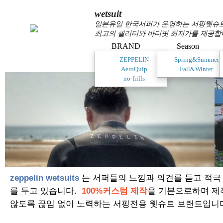
wetsuit
일본유일 한국서퍼가 운영하는 서핑웻슈트 
최고의 퀄리티와 바디핏 최저가를 제공합
BRAND
Season
ZEPPELIN
Spring&Summer
AeroQuip
Fall&Winter
no-frills
zeppelin wetsuits
는 서퍼들의 느낌과 의견를 듣고 적극
를 두고 있습니다.
100%커스텀 제작
을 기본으로하며 제
않도록 끊임 없이 노력하는 서핑전용 웻슈트 브랜드입니