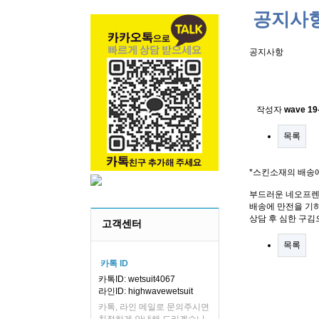
공지사
공지사항
스킨소재의
작성자
wave
19
목록
*스킨소재의 배송
부드러운 네오프렌
배송에 만전을 기하
상담 후 심한 구김
고객센터
목록
카톡 ID
카톡ID: wetsuit4067
라인ID: highwavewetsuit
카톡, 라인 메일로 문의주시면