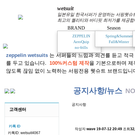
wetsuit
일본유일 한국서퍼가 운영하는 서핑웻슈트 
최고의 퀄리티와 바디핏 최저가를 제공합
BRAND
Season
ZEPPELIN
Spring&Summer
AeroQuip
Fall&Winter
no-frills
zeppelin wetsuits
는 서퍼들의 느낌과 의견를 듣고 적극
를 두고 있습니다.
100%커스텀 제작
을 기본으로하며 제
않도록 끊임 없이 노력하는 서핑전용 웻슈트 브랜드입니
공지사항/뉴스
NO
공지사항
고객센터
스킨소재의 배송에 관한 
카톡 ID
작성자
wave
19-07-12 20:49
조회
32
카톡ID: wetsuit4067