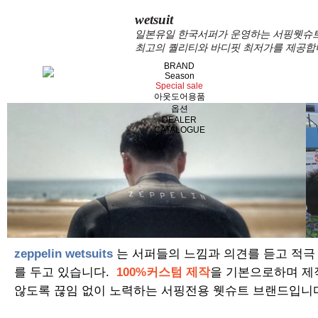
wetsuit
일본유일 한국서퍼가 운영하는 서핑웻슈트 
최고의 퀄리티와 바디핏 최저가를 제공합
BRAND
Season
Special sale
아웃도어용품
옵션
DEALER
CATALOGUE
zeppelin wetsuits
는 서퍼들의 느낌과 의견를 듣고 적극
를 두고 있습니다.
100%커스텀 제작
을 기본으로하며 제
않도록 끊임 없이 노력하는 서핑전용 웻슈트 브랜드입니