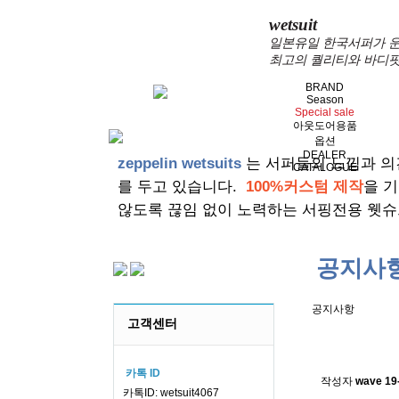
wetsuit
일본유일 한국서퍼가 운
최고의 퀄리티와 바디핏
BRAND
Season
Special sale
아웃도어용품
옵션
DEALER
zeppelin wetsuits
는 서퍼들의 느낌과 의
CATALOGUE
를 두고 있습니다.
100%커스텀 제작
을 
않도록 끊임 없이 노력하는 서핑전용 웻슈
공지사
공지사항
고객센터
스킨소재의
카톡 ID
작성자
wave
19
카톡ID: wetsuit4067