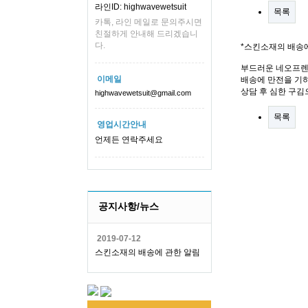
라인ID: highwavewetsuit
목록
카톡, 라인 메일로 문의주시면
친절하게 안내해 드리겠습니
다.
*스킨소재의 배송
부드러운 네오프렌
이메일
배송에 만전을 기하
상담 후 심한 구김
highwavewetsuit@gmail.com
목록
영업시간안내
언제든 연락주세요
공지사항/뉴스
2019-07-12
스킨소재의 배송에 관한 알림