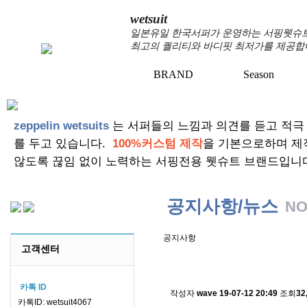
wetsuit
일본유일 한국서퍼가 운영하는 서핑웻슈트 
최고의 퀄리티와 바디핏 최저가를 제공합
BRAND
Season
+
+
zeppelin wetsuits
는 서퍼들의 느낌과 의견를 듣고 적극
를 두고 있습니다.
100%커스텀 제작
을 기본으로하며 제
않도록 끊임 없이 노력하는 서핑전용 웻슈트 브랜드입니
공지사항/뉴스
NO
공지사항
고객센터
스킨소재의 배송에 관한 
카톡 ID
작성자
wave
19-07-12 20:49
조회
32
카톡ID: wetsuit4067