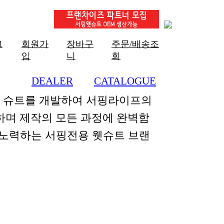
그
회원가
장바구
주문/배송조
입
니
회
DEALER
CATALOGUE
+
+
한 슈트를 개발하여 서핑라이프의
하며 제작의 모든 과정에 완벽함
 노력하는 서핑전용 웻슈트 브랜