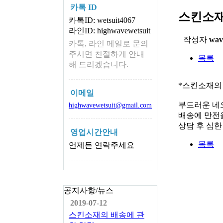
카톡 ID
스킨소재
카톡ID: wetsuit4067
라인ID: highwavewetsuit
작성자
wav
카톡, 라인 메일로 문의
주시면 친절하게 안내
목록
해 드리겠습니다.
*스킨소재의
이메일
부드러운 네
highwavewetsuit@gmail.com
배송에 만전을
상담 후 심
영업시간안내
목록
언제든 연락주세요
공지사항/뉴스
2019-07-12
스킨소재의 배송에 관