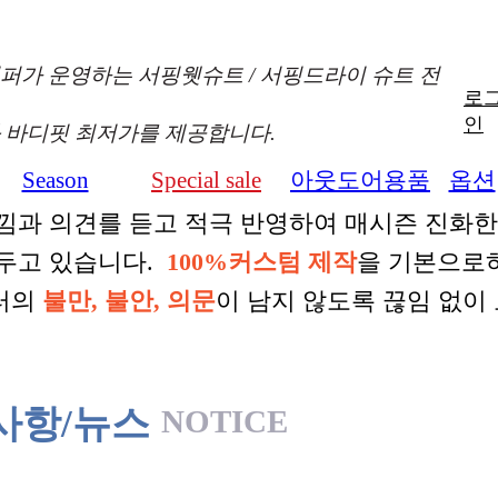
퍼가 운영하는 서핑웻슈트 / 서핑드라이 슈트 전
로
인
 바디핏 최저가를 제공합니다.
Season
Special sale
아웃도어용품
옵션
+
+
+
낌과 의견를 듣고 적극 반영하여 매시즌 진화
 두고 있습니다.
100%커스텀 제작
을 기본으로
터의
불만, 불안, 의문
이 남지 않도록 끊임 없이
사항/뉴스
NOTICE