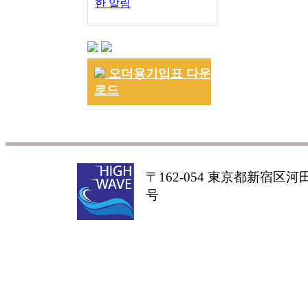
한 알림
오더용기입표 다운
로드
〒162-054 東京都新宿区河田町
号