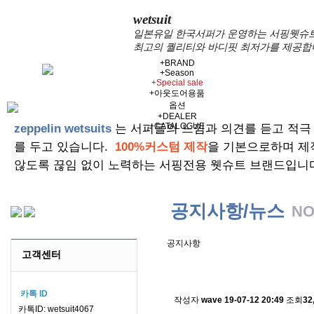
wetsuit
일본유일 한국서퍼가 운영하는 서핑웻슈트 
최고의 퀄리티와 바디핏 최저가를 제공합
+
BRAND
+
Season
+
Special sale
+
아웃도어용품
옵션
+
DEALER
+
CATALOGUE
zeppelin wetsuits
는 서퍼들의 느낌과 의견를 듣고 적극
를 두고 있습니다.
100%커스텀 제작
을 기본으로하며 제
않도록 끊임 없이 노력하는 서핑전용 웻슈트 브랜드입니
공지사항/뉴스
NO
공지사항
고객센터
스킨소재의 배송에 관한 
카톡 ID
작성자
wave
19-07-12 20:49
조회
32
카톡ID: wetsuit4067