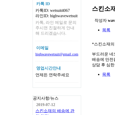
카톡 ID
스킨소재
카톡ID: wetsuit4067
라인ID: highwavewetsuit
작성자
wav
카톡, 라인 메일로 문의
주시면 친절하게 안내
목록
해 드리겠습니다.
*스킨소재의
이메일
부드러운 네
highwavewetsuit@gmail.com
배송에 만전을
상담 후 심
영업시간안내
목록
언제든 연락주세요
공지사항/뉴스
2019-07-12
스킨소재의 배송에 관