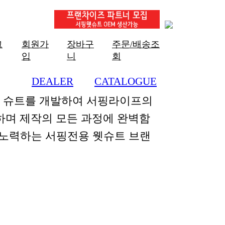
그
회원가
장바구
주문/배송조
입
니
회
DEALER
CATALOGUE
+
+
한 슈트를 개발하여 서핑라이프의
하며 제작의 모든 과정에 완벽함
 노력하는 서핑전용 웻슈트 브랜