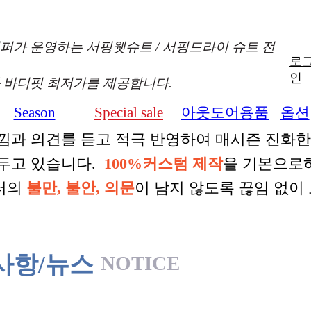
퍼가 운영하는 서핑웻슈트 / 서핑드라이 슈트 전
로
인
 바디핏 최저가를 제공합니다.
Season
Special sale
아웃도어용품
옵션
+
+
+
낌과 의견를 듣고 적극 반영하여 매시즌 진화
 두고 있습니다.
100%커스텀 제작
을 기본으로
터의
불만, 불안, 의문
이 남지 않도록 끊임 없이
사항/뉴스
NOTICE