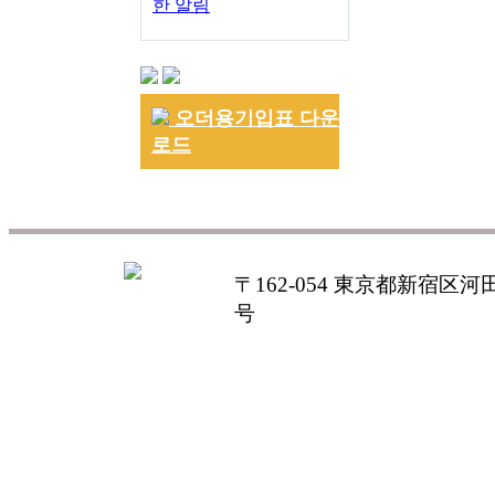
한 알림
오더용기입표 다운
로드
〒162-054 東京都新宿区河田町
号