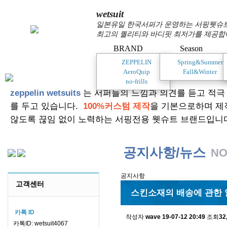
wetsuit
일본유일 한국서퍼가 운영하는 서핑웻슈트 
최고의 퀄리티와 바디핏 최저가를 제공합
BRAND
Season
ZEPPELIN
Spring&Summer
AeroQuip
Fall&Winter
no-frills
zeppelin wetsuits
는 서퍼들의 느낌과 의견를 듣고 적극
를 두고 있습니다.
100%커스텀 제작
을 기본으로하며 제
않도록 끊임 없이 노력하는 서핑전용 웻슈트 브랜드입니
공지사항/뉴스
NO
공지사항
고객센터
스킨소재의 배송에 관한 
카톡 ID
작성자
wave
19-07-12 20:49
조회
32
카톡ID: wetsuit4067