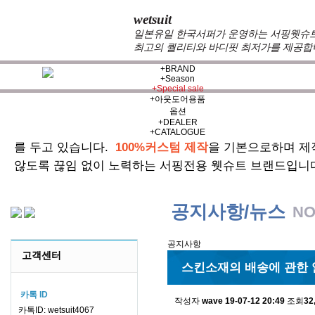
wetsuit
일본유일 한국서퍼가 운영하는 서핑웻슈트 
최고의 퀄리티와 바디핏 최저가를 제공합
+
BRAND
+
Season
+
Special sale
+
아웃도어용품
옵션
+
DEALER
zeppelin wetsuits
는 서퍼들의 느낌과 의견를 듣고 적극
+
CATALOGUE
를 두고 있습니다.
100%커스텀 제작
을 기본으로하며 제
않도록 끊임 없이 노력하는 서핑전용 웻슈트 브랜드입니
공지사항/뉴스
NO
공지사항
고객센터
스킨소재의 배송에 관한 
카톡 ID
작성자
wave
19-07-12 20:49
조회
32
카톡ID: wetsuit4067