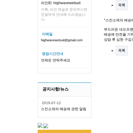
라인ID: highwavewetsuit
목록
카톡, 라인 메일로 문의주시면
친절하게 안내해 드리겠습니
다.
*스킨소재의 배송
부드러운 네오프렌
이메일
배송에 만전을 기하
상담 후 심한 구김
highwavewetsuit@gmail.com
목록
영업시간안내
언제든 연락주세요
공지사항/뉴스
2019-07-12
스킨소재의 배송에 관한 알림