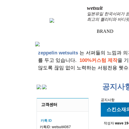
wetsuit
일본유일 한국서퍼가 운
최고의 퀄리티와 바디핏
BRAND
+
zeppelin wetsuits
는 서퍼들의 느낌과 의
를 두고 있습니다.
100%커스텀 제작
을 
않도록 끊임 없이 노력하는 서핑전용 웻슈
공지사
공지사항
고객센터
스킨소재의
카톡 ID
작성자
wave
19
카톡ID: wetsuit4067