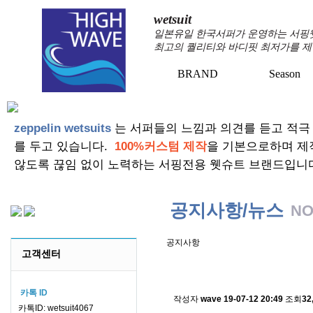
wetsuit
일본유일 한국서퍼가 운영하는 서핑웻슈
최고의 퀄리티와 바디핏 최저가를 제
BRAND
Season
zeppelin wetsuits
는 서퍼들의 느낌과 의견를 듣고 적극
를 두고 있습니다.
100%커스텀 제작
을 기본으로하며 제
않도록 끊임 없이 노력하는 서핑전용 웻슈트 브랜드입니
공지사항/뉴스
NO
공지사항
고객센터
스킨소재의 배송에 관한 
카톡 ID
작성자
wave
19-07-12 20:49
조회
32
카톡ID: wetsuit4067