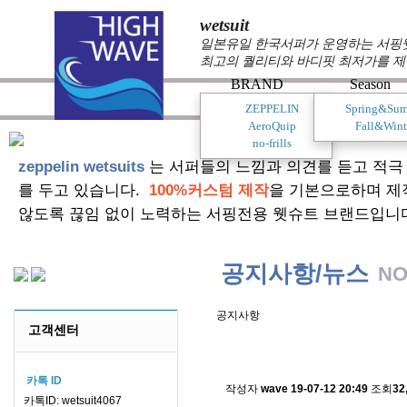
wetsuit
일본유일 한국서퍼가 운영하는 서핑웻슈
최고의 퀄리티와 바디핏 최저가를 제
BRAND
Season
ZEPPELIN
Spring&Su
AeroQuip
Fall&Wint
no-frills
zeppelin wetsuits
는 서퍼들의 느낌과 의견를 듣고 적극
를 두고 있습니다.
100%커스텀 제작
을 기본으로하며 제
않도록 끊임 없이 노력하는 서핑전용 웻슈트 브랜드입니
공지사항/뉴스
NO
공지사항
고객센터
스킨소재의 배송에 관한 
카톡 ID
작성자
wave
19-07-12 20:49
조회
32
카톡ID: wetsuit4067