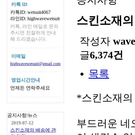
카톡 ID
카톡ID: wetsuit4067
스킨소재의
라인ID: highwavewetsuit
카톡, 라인 메일로 문의
주시면 친절하게 안내
작성자
wav
해 드리겠습니다.
글
6,374건
이메일
highwavewetsuit@gmail.com
목록
영업시간안내
언제든 연락주세요
*스킨소재의
공지사항/뉴스
부드러운 네
2019-07-12
스킨소재의 배송에 관