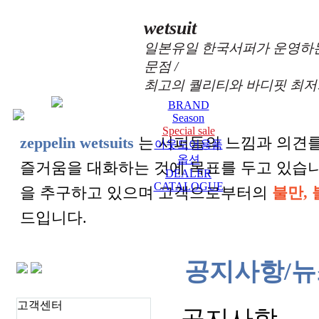
wetsuit
일본유일 한국서퍼가 운영하는
문점 /
최고의 퀄리티와 바디핏 최저
BRAND
Season
Special sale
zeppelin wetsuits
는 서퍼들의 느낌과 의견를
아웃도어용품
옵션
즐거움을 대화하는 것에 목표를 두고 있습
DEALER
CATALOGUE
을 추구하고 있으며 고객으로부터의
불만, 
드입니다.
공지사항/뉴
고객센터
공지사항