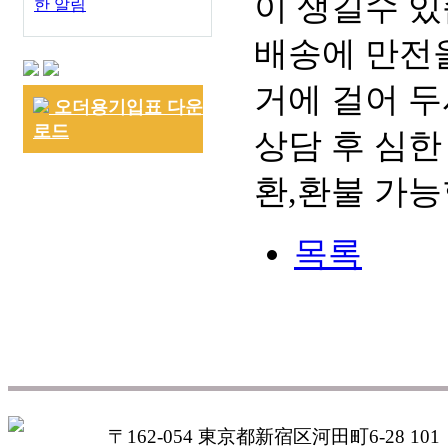
이 생길수 있
한 알림
배송에 만전을
거에 걸어 두
오더용기입표 다운
로드
상담 후 심한
환,환불 가능
목록
〒162-054 東京都新宿区河田町6-28 101