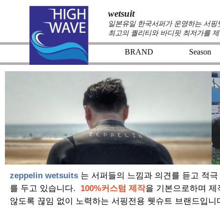
wetsuit
일본유일 한국서퍼가 운영하는 서핑웻슈
최고의 퀄리티와 바디핏 최저가를 제
BRAND
Season
zeppelin wetsuits
는 서퍼들의 느낌과 의견를 듣고 적극
를 두고 있습니다.
100%커스텀 제작
을 기본으로하며 제
않도록 끊임 없이 노력하는 서핑전용 웻슈트 브랜드입니