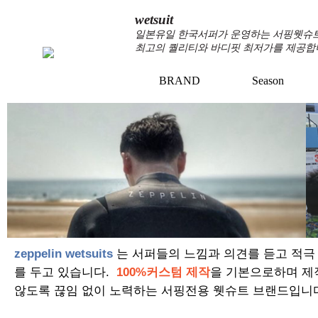
wetsuit
일본유일 한국서퍼가 운영하는 서핑웻슈트 
최고의 퀄리티와 바디핏 최저가를 제공합
BRAND
Season
+
+
zeppelin wetsuits
는 서퍼들의 느낌과 의견를 듣고 적극
를 두고 있습니다.
100%커스텀 제작
을 기본으로하며 제
않도록 끊임 없이 노력하는 서핑전용 웻슈트 브랜드입니