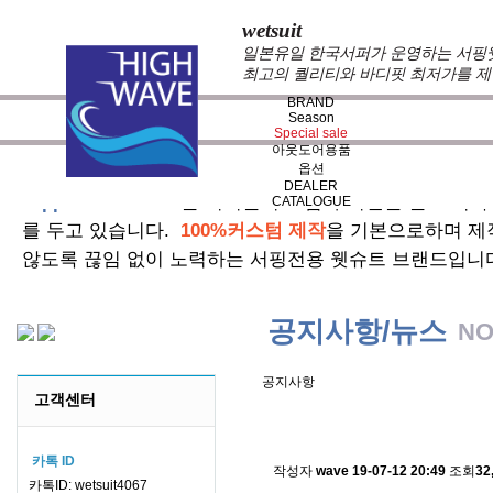
wetsuit
일본유일 한국서퍼가 운영하는 서핑웻슈
최고의 퀄리티와 바디핏 최저가를 제
BRAND
Season
Special sale
아웃도어용품
옵션
DEALER
zeppelin wetsuits
는 서퍼들의 느낌과 의견를 듣고 적극
CATALOGUE
를 두고 있습니다.
100%커스텀 제작
을 기본으로하며 제
않도록 끊임 없이 노력하는 서핑전용 웻슈트 브랜드입니
공지사항/뉴스
NO
공지사항
고객센터
스킨소재의 배송에 관한 
카톡 ID
작성자
wave
19-07-12 20:49
조회
32
카톡ID: wetsuit4067