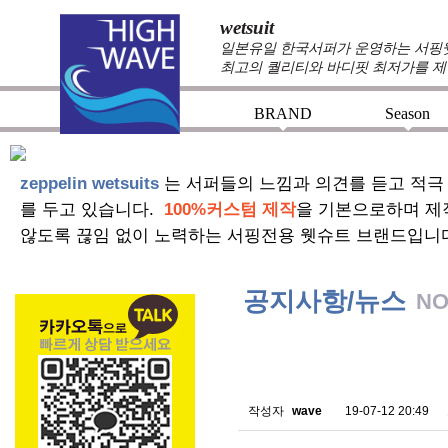
wetsuit
일본유일 한국서퍼가 운영하는 서핑웻슈
최고의 퀄리티와 바디핏 최저가를 제
BRAND
Season
+
+
zeppelin wetsuits
는 서퍼들의 느낌과 의견를 듣고 적극
를 두고 있습니다.
100%커스텀 제작
을 기본으로하며 제
않도록 끊임 없이 노력하는 서핑전용 웻슈트 브랜드입니
공지사항/뉴스
NO
스킨소재의 배송에 관한 
작성자
wave
19-07-12 20:49