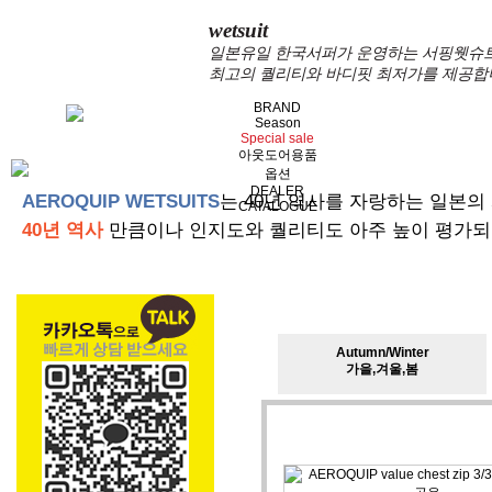
wetsuit
일본유일 한국서퍼가 운영하는 서핑웻슈트 
최고의 퀄리티와 바디핏 최저가를 제공합
BRAND
Season
Special sale
아웃도어용품
옵션
DEALER
AEROQUIP WETSUITS
는 40년 역사를 자랑하는 일본의
CATALOGUE
40년 역사
만큼이나 인지도와 퀄리티도 아주 높이 평가되
Autumn/Winter
가을,겨울,봄