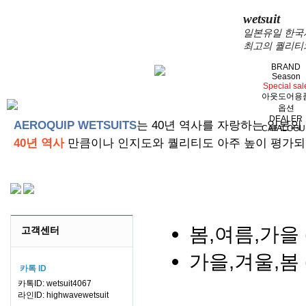
wetsuit
일본유일 한국서
최고의 퀄리티
BRAND
Season
Special sal
아웃도어용
옵션
DEALER
AEROQUIP WETSUITS
는 40년 역사를 자랑하는 일본의
CATALOGU
40년 역사
만큼이나 인지도와 퀄리티도 아주 높이 평가되
봄,여름,가을 (
고객센터
가을,겨울,봄 (
카톡 ID
카톡ID: wetsuit4067
라인ID: highwavewetsuit