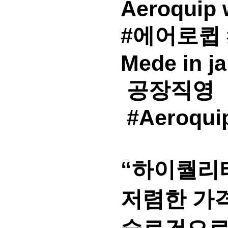
Aeroquip 
#에어로큅
Mede in j
공장직영
#Aeroqui
“하이퀄리티
저렴한 가