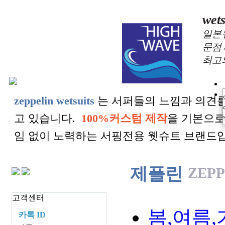
wets
일본
문점 
최고
zeppelin wetsuits
는 서퍼들의 느낌과 의견를
고 있습니다.
100%커스텀 제작
을 기본으로
임 없이 노력하는 서핑전용 웻슈트 브랜드
제플린
ZEPP
고객센터
봄,여름,가
카톡 ID