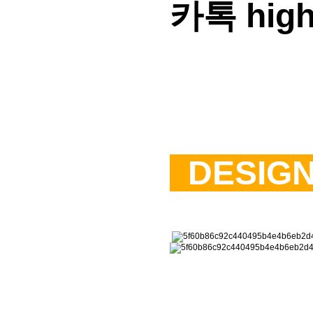
카톡 high
DESIG