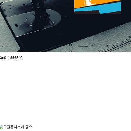
G JOHN PREMIUM JERSEY 3mm