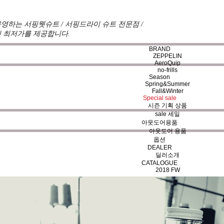
영하는 서핑웻슈트 / 서핑드라이 슈트 전문점 /
 최저가를 제공합니다.
BRAND
ZEPPELIN
AeroQuip
no-frills
Season
Spring&Summer
극 반영하여 매시즌 진화한 슈트를 개발하여 서핑라이프의 즐
Fall&Winter
Special sale
을 추구하고 있으며 고객으로부터의
불만, 불안, 의문
이 남지
시즌 기획 상품
sale 세일
아웃도어용품
아웃도어 용품
옵션
DEALER
딜러소개
CATALOGUE
2018 FW