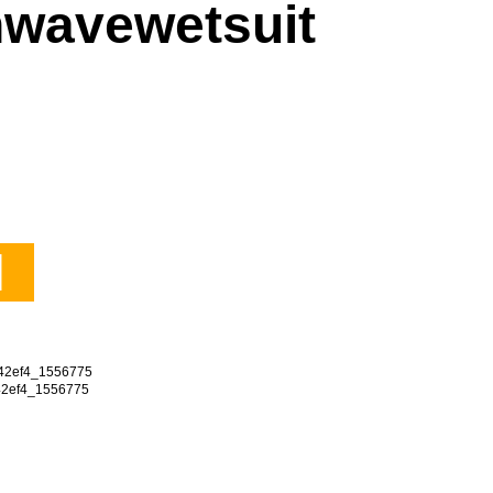
wavewetsuit
N