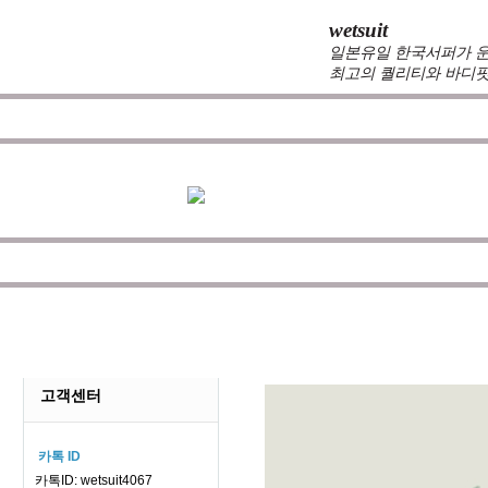
wetsuit
일본유일 한국서퍼가 운
최고의 퀄리티와 바디핏
zeppelin wetsuits
는 서퍼들의 느낌과 의견를 듣고 적
스텀 제작
을 기본으로하며 제작의 모든 과정에 완벽함
다.
제플린
ZEPPELIN
고객센터
카톡 ID
카톡ID: wetsuit4067