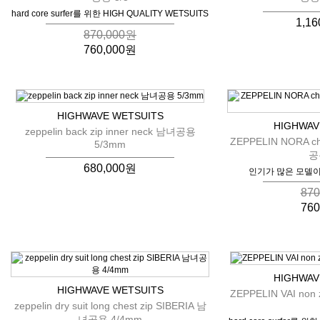
hard core surfer를 위한 HIGH QUALITY WETSUITS
1,1
870,000원
760,000원
HIGHWAVE WETSUITS
HIGHWAV
zeppelin back zip inner neck 남녀공용
ZEPPELIN NORA che
5/3mm
공
680,000원
인기가 많은 모델이
87
76
HIGHWAV
HIGHWAVE WETSUITS
ZEPPELIN VAI non
zeppelin dry suit long chest zip SIBERIA 남
녀공용 4/4mm