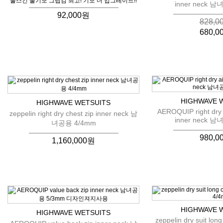
풀스킨 풀기모 그립감 최고! 기모 더 업그레이드!!
inner neck 
92,000원
828,0
680,0
HIGHWAVE 
HIGHWAVE WETSUITS
AEROQUIP right dry a
zeppelin right dry chest zip inner neck 남
inner neck 
녀공용 4/4mm
980,0
1,160,000원
HIGHWAVE 
HIGHWAVE WETSUITS
zeppelin dry suit lon