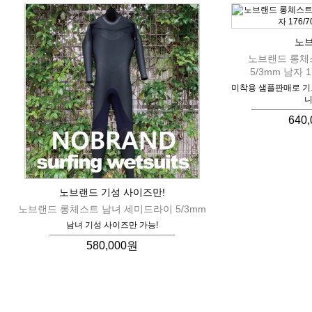
노
노브랜드 롱체
5/3mm 남자 1
미착용 샘플판매로 
니
640
노브랜드 기성 사이즈만!
노브랜드 롱체스트 남녀 세미드라이 5/3mm
남녀 기성 사이즈만 가능!
580,000원