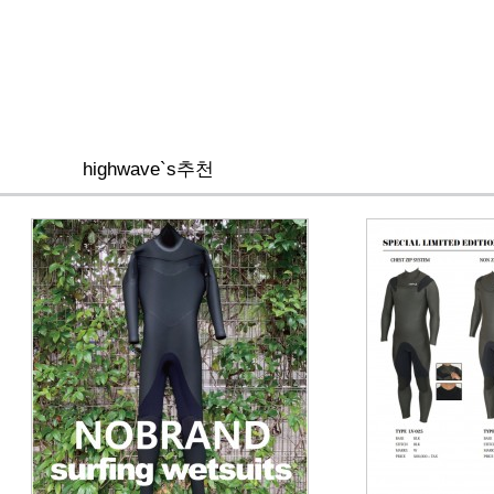
highwave`s추천